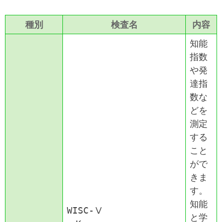
種別
検査名
内容
知能
指数
や発
達指
数な
どを
測定
する
こと
がで
きま
す。
知能
WISC-Ⅴ
と学