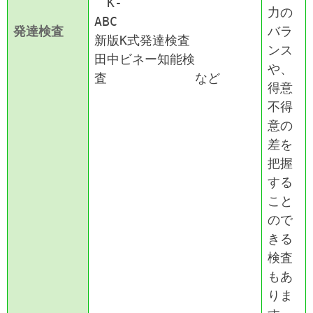
K-
力の
ABC
発達検査
バラ
新版K式発達検査
ンス
田中ビネー知能検
や、
査 など
得意
不得
意の
差を
把握
する
こと
ので
きる
検査
もあ
りま