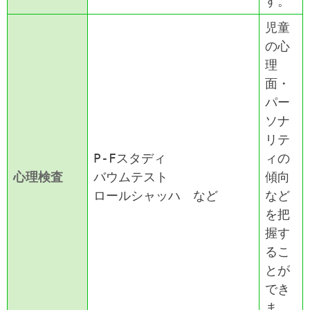
す。
児童
の心
理
面・
パー
ソナ
リテ
P-Fスタディ
ィの
心理検査
バウムテスト
傾向
ロールシャッハ など
など
を把
握す
るこ
とが
でき
ま